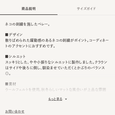
商品説明
サイズガイド
ネコの刺繍を施したベレー。
■デザイン
散りばめられた躍動感のあるネコの刺繍がポイント。コーディネー
トのアクセントにおすすめです。
■シルエット
スッキリとした、やや小振りなシルエットに製作しました。クラウン
はサイドや後ろに倒し、馴染ませていただくとかぶりのバランス
◎。
■素材
ウールフェルトを使用。秋冬らしいマットな風合いが上品な雰囲
気を醸し出します。
もっと見る
■お手入れ方法
洗濯不可。汚れにつきましては、消臭・抗菌用のスプレーや、帽子
お問い合わせ