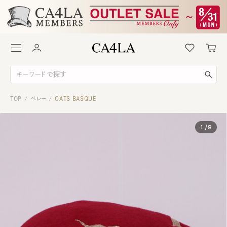
TOP
ベレー
CATS BASQUE
/
/
1
/
8