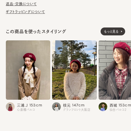
が汚れてしまう前の対策として、汗止めのハットライナーのお勧め
返品・交換について
しております。
ギフトラッピングについて
※サイズ調節スベリ仕様（サイズを小さくする際は、調節テープを
まっすぐ引き出してください。逆向きに引っ張るとスベリを破損する
この商品を使ったスタイリング
もっと見る
可能性がございます。）
素材
ウール100%
made in JAPAN
生産国
153cm
147cm
153c
三浦.J
枝元
西城
心斎橋パルコ
グランフロント大阪店
仙台パルコ2