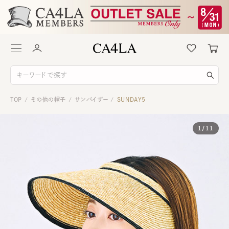
TOP
その他の帽子
サンバイザー
SUNDAY5
/
/
/
1
/
11