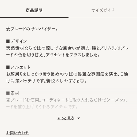
商品説明
サイズガイド
麦ブレードのサンバイザー。
■デザイン
天然素材ならではの涼しげな風合いが魅力。腰とブリム先はブレ
ードの色を切り替え、アクセントをプラスしました。
■シルエット
お顔周りをしっかり覆う長めのつばは優雅な雰囲気を演出、日除
け対策バッチリです。着脱のしやすさも◎。
■素材
麦ブレードを使用。コーディネートに取り入れるだけでシーズンム
ードを盛り上げてくれるアイテムです。
もっと見る
■お手入れ方法
洗濯不可。汚れにつきましては、帽子が汚れてしまう前の対策と
して、汗止めのハットライナーのお勧めしております。
お問い合わせ