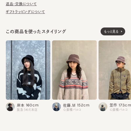
しております。
返品・交換について
ギフトラッピングについて
※サイズ調節スベリ仕様（サイズを小さくする際は、調節テープを
まっすぐ引き出してください。逆向きに引っ張るとスベリを破損する
可能性がございます。）
この商品を使ったスタイリング
もっと見る
素材
綿100%
made in JAPAN
生産国
173c
160cm
152cm
笠作
岸本
佐藤.M
心斎橋パルコ
阪急うめだ本店
心斎橋パルコ