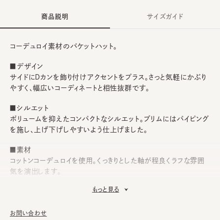
商品説明
サイズガイド
コーデュロイ素材のバケットハット。
■デザイン
サイドにDカンを飾り付けアクセントをプラス。さっと気軽にかぶり
やすく、幅広いコーディネートと相性抜群です。
■シルエット
ボリュームを抑えたコンパクトなシルエット。ブリムにはパイピング
を施し、上げ下げしやすいよう仕上げました。
■素材
コットンコーデュロイを使用。くっきりとした軸が程良くラフな雰囲
気を演出します。
もっと見る
■お手入れ方法
洗濯不可。汚れにつきましては、消臭・抗菌用のスプレーや、帽子
が汚れてしまう前の対策として、汗止めのハットライナーのお勧め
お問い合わせ