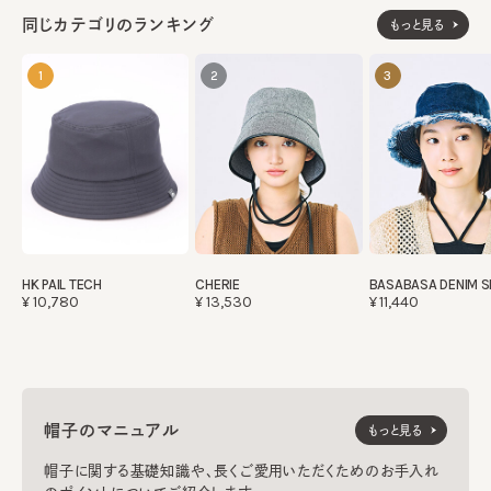
同じカテゴリのランキング
もっと見る
1
2
3
HK PAIL TECH
CHERIE
BASABASA DENIM 
¥10,780
¥13,530
¥11,440
帽子のマニュアル
もっと見る
帽子に関する基礎知識や、長くご愛用いただくためのお手入れ