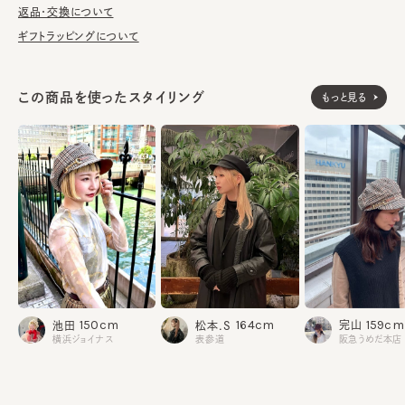
しております。
返品・交換について
ギフトラッピングについて
※サイズ調節スベリ仕様（サイズを小さくする際は、調節テープを
まっすぐ引き出してください。逆向きに引っ張るとスベリを破損する
可能性がございます。）
この商品を使ったスタイリング
もっと見る
※柄の出方は個体差があります。
《BLACK／GRAY》
素材
表地：ポリエステル100%
つば裏：合成皮革
裏地：綿100%
《MIX》
表地：ポリエステル66% レーヨン32% ポリウレタン2%
つば裏：合成皮革
裏地：綿100%
made in JAPAN
生産国
159cm
150cm
164cm
完山
池田
松本.S
阪急うめだ本店
横浜ジョイナス
表参道