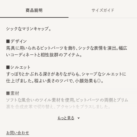
商品説明
サイズガイド
シックなマリンキャップ。
■デザイン
馬具に用いられるビットパーツを飾り、シックな表情を演出。幅広
いコーディネートと相性抜群のアイテム。
■シルエット
すっぽりとかぶれる深さがありながらも、シャープなシルエットに
仕上げました。程よい長さのツバで、小顔効果も◎。
■素材
ソフトな風合いのツイル素材を使用。ビットパーツの両側とブリム
裏を合成皮革で切り替え、アクセントをプラスしました。
もっと見る
■お手入れ方法
洗濯不可。汚れにつきましては、消臭・抗菌用のスプレーや、帽子
が汚れてしまう前の対策として、汗止めのハットライナーのお勧め
お問い合わせ