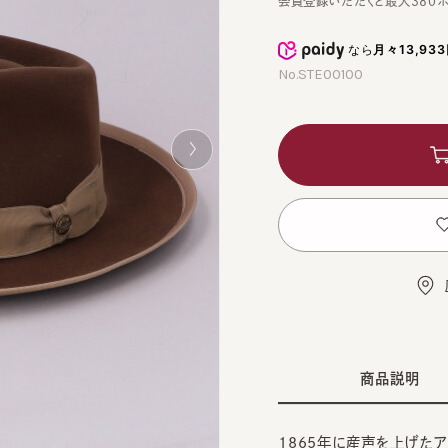
なら
月々13,933円
か
No.STE00100
カ
お
店舗
商品説明
1865年に産声を上げたアメリカ
トソン＞。
BLA