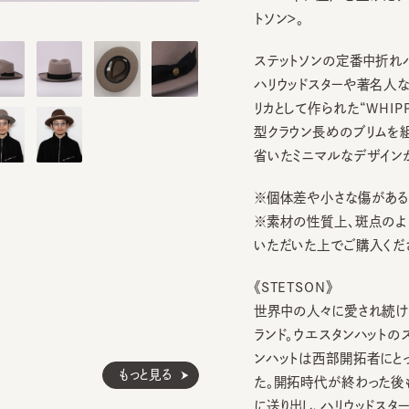
ステットソンの定番中折れハットス
ハリウッドスターや著名人など
リカとして作られた“WHIPPE
型クラウン長めのブリムを組み
省いたミニマルなデザインがそ
※個体差や小さな傷がある場合
※素材の性質上、斑点のように
いただいた上でご購入ください。
《STETSON》
世界中の人々に愛され続けてい
ランド。ウエスタンハットのスタ
ンハットは西部開拓者にとって
もっと見る
た。開拓時代が終わった後も、
に送り出し、ハリウッドスターや
TABIKAZE 6
KSZ-NAHB-
3
4
5
¥18,810
¥34,100