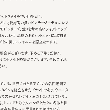
タイル“WHIPPET”。
にも愛好者の多いビンテージモデルのレプ
T”シリーズ。堂々と背の高いティアドロップ
合わせ、品格のあるシルエットに。装飾を
の美しいフォルムを際立たせます。
がございます。予めご了承ください。
小さな不純物がございます。予めご了承
る、世界に冠たるアメリカの名門老舗ブ
イルを確立させたブランドであり、ウエスタ
欠かせないアイテムの1つとされていまし
トレンドを取り入れながら数々の名作を世
有名著名人に愛用されて続けている。
PA432 2
TASOGARE WIDE 4
KMC-45HB-LB684 2
BF-4
6
7
8
¥13,750
¥25,740
¥23