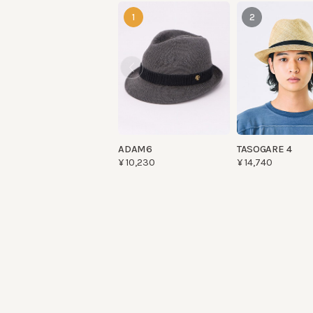
ADAM6
TASOGARE 4
¥10,230
¥14,740