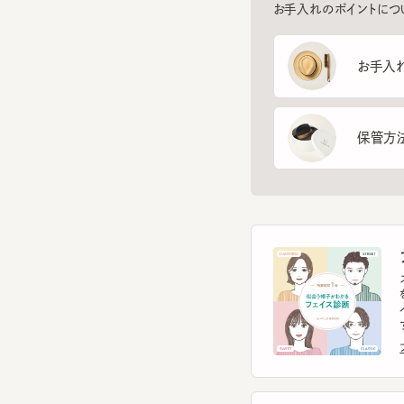
お手入れ方
保管方法
フ
スマー
を診
イント
す。
フェ
ヘ
スマー