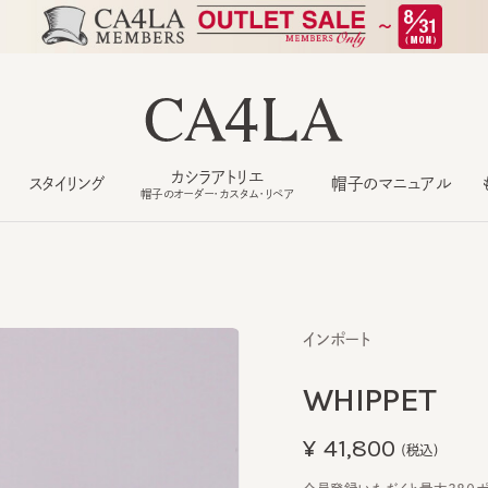
カシラアトリエ
スタイリング
帽子のマニュアル
もっ
帽子のオーダー・カスタム・リペア
インポート
WHIPPET
¥41,800
(税込)
会員登録いただくと最大380ポイン