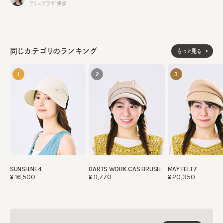
アミュプラザ博多
同じカテゴリのランキング
もっと見る
1
2
3
SUNSHINE4
DARTS WORK CAS BRUSH
MAY FELT7
¥16,500
¥11,770
¥20,350