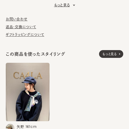
もっと見る
■お手入れ方法
洗濯不可。汚れにつきましては、消臭・抗菌用のスプレーや、帽子
が汚れてしまう前の対策として、汗止めのハットライナーのお勧め
お問い合わせ
しております。
返品・交換について
ギフトラッピングについて
※サイズ調節スベリ仕様（サイズを小さくする際は、調節テープを
まっすぐ引き出してください。逆向きに引っ張るとスベリを破損する
可能性がございます。）
この商品を使ったスタイリング
もっと見る
表地：ポリエステル80% 綿14% 麻6%
素材
裏地：綿64% ポリエステル36%
飾り部分：牛革
made in JAPAN
生産国
161cm
矢野