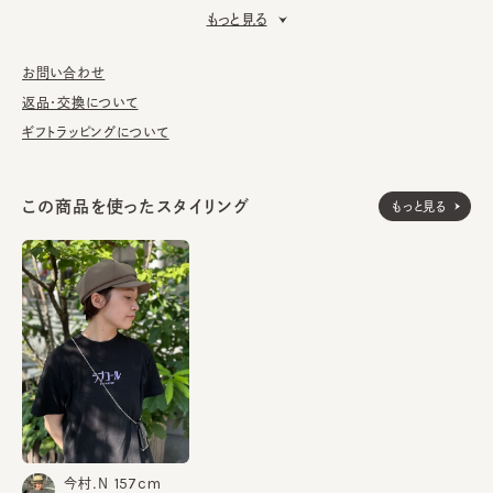
いが可能と、春夏のデイリーユースにピッタリです。
もっと見る
■お手入れ方法
洗濯可能。洗うことにより風合いに多少の変化が起こります。お洗
お問い合わせ
濯の際は単独手洗いで洗濯後、形を整え陰干ししてください。
返品・交換について
ギフトラッピングについて
※サイズ調節スベリ仕様（サイズを小さくする際は、調節テープを
まっすぐ引き出してください。逆向きに引っ張るとスベリを破損する
可能性がございます。）
この商品を使ったスタイリング
もっと見る
※手洗いの際は付属のアテンションを必ずご参照ください。
表地：ポリエステル90% ポリウレタン10%
素材
裏地：ポリエステル100%
made in JAPAN
生産国
157cm
今村.N