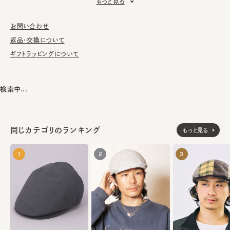
もっと見る
クトしました。
■お手入れ方法
お問い合わせ
洗濯不可。汚れにつきましては、消臭・抗菌用のスプレーや、帽子
返品・交換について
が汚れてしまう前の対策として、汗止めのハットライナーのお勧め
ギフトラッピングについて
しております。
※サイズ調節スベリ仕様（サイズを小さくする際は、調節テープを
検索中...
まっすぐ引き出してください。逆向きに引っ張るとスベリを破損する
可能性がございます。）
※柄の出方は個体差があります。
同じカテゴリのランキング
もっと見る
表地：ウール100%
素材
1
2
3
裏地：綿64% ポリエステル36%
made in JAPAN
生産国