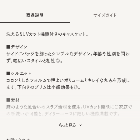
商品説明
サイズガイド
洗える＆UVカット機能付きのキャスケット。
■デザイン
サイドにバッジを飾ったシンプルなデザイン。年齢や性別を問わ
ず、幅広いスタイルと相性◎。
■シルエット
コロンとしたフォルムで程よいボリュームとキレイな丸みを形成し
ます。下向きのブリムは小顔効果も◎。
■素材
麻のような風合いのスラブ素材を使用。UVカット機能にご家庭で
の手洗いが可能と、デイリーユースに嬉しい機能満載です。
もっと見る
■お手入れ方法
洗濯可能。洗うことにより風合いに多少の変化が起こります。お洗