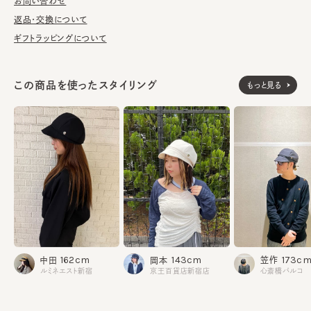
濯の際は単独手洗いで洗濯後、形を整え陰干ししてください。
お問い合わせ
返品・交換について
※サイズ調節スベリ仕様（サイズを小さくする際は、調節テープを
ギフトラッピングについて
まっすぐ引き出してください。逆向きに引っ張るとスベリを破損する
可能性がございます。）
※手洗いの際は付属のアテンションを必ずご参照ください。
この商品を使ったスタイリング
もっと見る
素材
表地：ポリエステル100%
裏地：綿64% ポリエステル36%
made in JAPAN
生産国
173c
162cm
143cm
笠作
中田
岡本
心斎橋パルコ
ルミネエスト新宿
京王百貨店新宿店