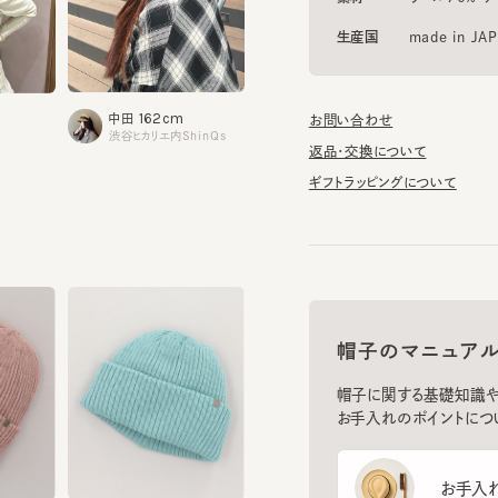
162cm
173cm
1
中田
笠作
山崎
お問い合わせ
渋谷ヒカリエ内ShinQs
心斎橋パルコ
大丸神
返品・交換について
ギフトラッピングについて
帽子のマニュアル
帽子に関する基礎知識や、長
お手入れのポイントについてご
お手入れ方
SMITH 7
¥8,360
¥3,344