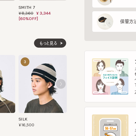
[60%OFF]
保管方法
もっと見る
SUVIN RIB BEANIE
MIAO LI2
フ
3
4
5
¥9,570
¥9,680
スマー
を診
イント
す。
フェ
SILK
ヘ
¥16,500
スマー
ヘッ
ヘッ