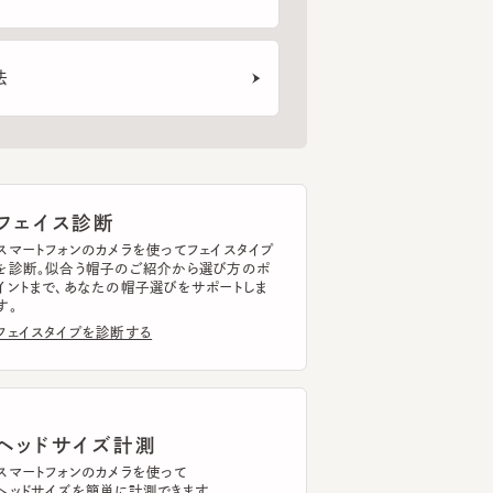
CF BRITISH FUR WATCH3
ELLIS
LOOP
ェイス診断
6
7
8
¥9,130
¥8,250
¥9,
トフォンのカメラを使ってフェイスタイプ
断。似合う帽子のご紹介から選び方のポ
まで、あなたの帽子選びをサポートしま
イスタイプを診断する
ッドサイズ計測
トフォンのカメラを使って
ドサイズを簡単に計測できます。
ドサイズを計測する