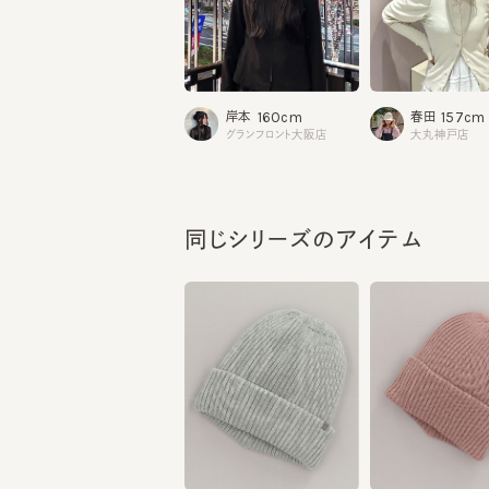
160cm
157cm
岸本
春田
グランフロント大阪店
大丸神戸店
同じシリーズのアイテム
SMITH AC
SMITH 10
¥9,240
¥8,470