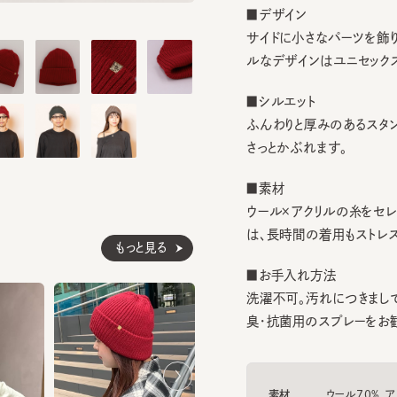
サイドに小さなパーツを飾り付け
ルなデザインはユニセックスで
■シルエット
ふんわりと厚みのあるスタンダー
さっとかぶれます。
■素材
ウール×アクリルの糸をセレクト
は、長時間の着用もストレスフリ
もっと見る
■お手入れ方法
洗濯不可。汚れにつきましては
臭・抗菌用のスプレーをお勧めし
素材
ウール70% アクリル
生産国
made in JAPAN