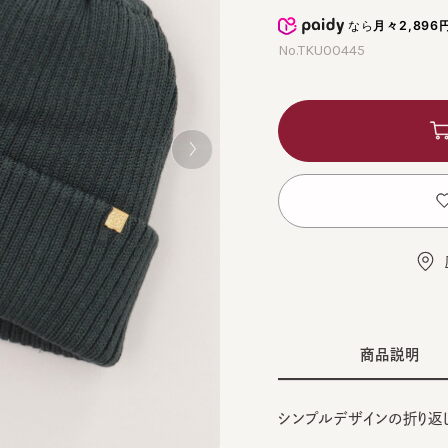
なら
月々2,896円
から
No.TKU00445
カ
お
店舗
商品説明
シンプルデザインの折り返しニッ
■デザイン
BLA