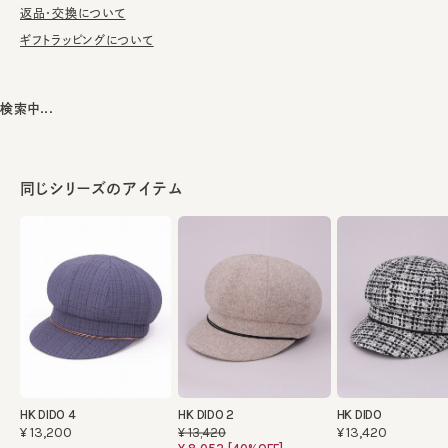
しております。
返品・交換について
ギフトラッピングについて
※サイズ調節スベリ仕様（サイズを小さくする際は、調節テープを
まっすぐ引き出してください。逆向きに引っ張るとスベリを破損する
可能性がございます。）
検索中...
※柄の出方は個体差があります。
同じシリーズのアイテム
素材
表地：レーヨン33% ポリエステル28% アクリル1
7% ナイロン12% 綿10%
裏地：綿100%
部分：アクリル100%
made in JAPAN
生産国
HK DIDO 4
HK DIDO 2
HK DIDO
¥13,200
¥13,420
¥13,420