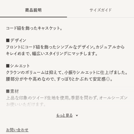
商品説明
サイズガイド
コード紐を飾ったキャスケット。
■デザイン
フロントにコード紐を飾ったシンプルなデザイン。カジュアルから
キレイめまで、幅広いスタイリングにマッチします。
■シルエット
クラウンのボリュームは抑えて、小振りシルエットに仕上げました。
腰部分がやや高めなので、すっぽりとかぶれて安定感◎。
■素材
上品な印象のツイード生地を使用。季節を問わず、オールシーズン
お使いいただけます。
もっと見る
■お手入れ方法
洗濯不可。汚れにつきましては、消臭・抗菌用のスプレーや、帽子
が汚れてしまう前の対策として、汗止めのハットライナーのお勧め
お問い合わせ