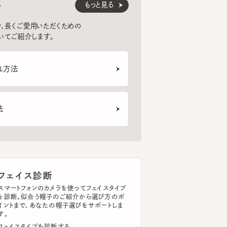
紹介します。
法
HILDA 6
NIMES2
PALE
6
7
8
¥15,620
¥9,680
¥8,
ェイス診断
トフォンのカメラを使ってフェイスタイプ
断。似合う帽子のご紹介から選び方のポ
まで、あなたの帽子選びをサポートしま
イスタイプを診断する