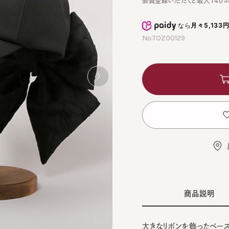
なら
月々5,133円
から
No.TOZ00129
カ
お
店舗
商品説明
大きなリボンを飾ったベースボー
BEI