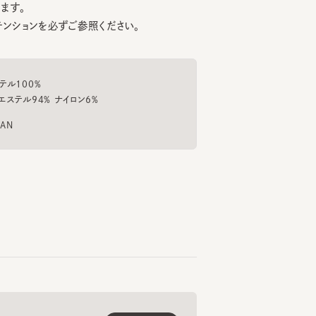
60cm
157cm
164cm
春田
松本.S
00%
ロント大阪店
大丸神戸店
表参道
ル94% ナイロン6%
もっと見る
くご愛用いただくための