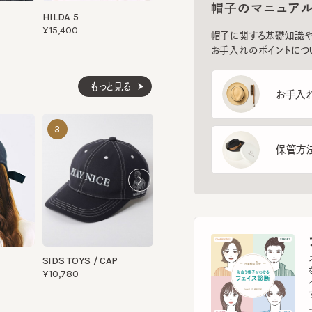
お手入れのポイントについてご
もっと見る
お手入れ方
CL CAP2
LALA CAP 4
3
4
5
¥14,190
¥15,950
保管方法
フ
スマー
SIDS TOYS / CAP
を診
¥10,780
イント
す。
フェ