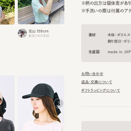
159cm
1
完山
岸本
155cm
村上.K
素材
本体：ポリエステル1
阪急うめだ本店
グランフ
飾り部分：ポリエステ
生産国
made in JAPAN
お問い合わせ
返品・交換について
ギフトラッピングについて
帽子のマニュアル
HILDA 5
HILDA 3
¥15,400
¥15,400
帽子に関する基礎知識や、長