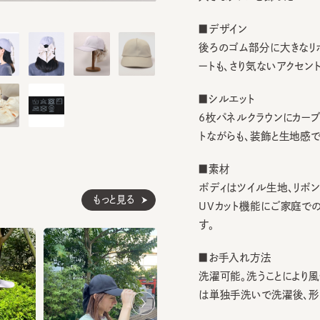
■デザイン
後ろのゴム部分に大きなリボンを
ートも、さり気ないアクセントに。
■シルエット
6枚パネルクラウンにカーブブリ
トながらも、装飾と生地感で上
■素材
ボディはツイル生地、リボン部分
もっと見る
UVカット機能にご家庭での手洗
す。
■お手入れ方法
洗濯可能。洗うことにより風合
は単独手洗いで洗濯後、形を整
※柄の出方は個体差があります
※手洗いの際は付属のアテンシ