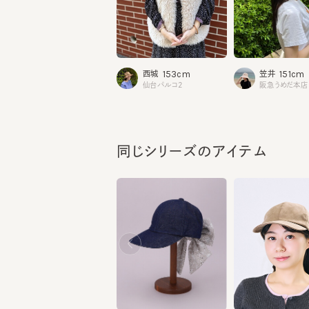
153cm
151cm
西城
笠井
仙台パルコ2
阪急うめだ本店
同じシリーズのアイテム
HILDA DENIM
HILDA 6
¥15,070
¥15,620