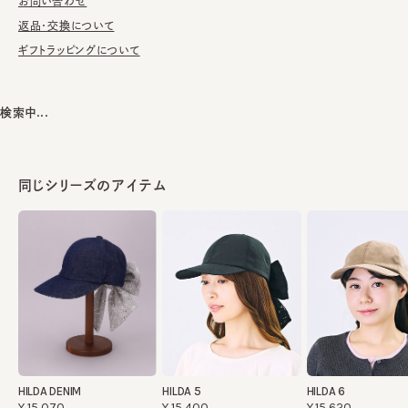
洗濯可能。洗うことにより風合いに多少の変化が起こります。お洗
お問い合わせ
濯の際は単独手洗いで洗濯後、形を整え陰干ししてください。
返品・交換について
ギフトラッピングについて
※柄の出方は個体差があります。
※手洗いの際は付属のアテンションを必ずご参照ください。
検索中...
本体：ポリエステル100%
素材
飾り部分：ポリエステル94% ナイロン6%
同じシリーズのアイテム
made in JAPAN
生産国
HILDA DENIM
HILDA 5
HILDA 6
¥15,070
¥15,400
¥15,620