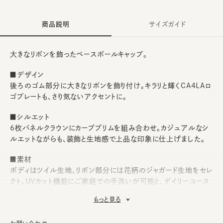
商品説明
サイズガイド
大きなリボンを飾ったベースボールキャップ。
■デザイン
後ろのゴム部分に大きなリボンを飾り付け。キラリと輝くCA4LAロ
ゴプレートも、さり気ないアクセントに。
■シルエット
6枚パネルクラウンにカーブブリムを組み合わせ。カジュアルなシ
ルエットながらも、装飾と生地感で上品な印象に仕上げました。
■素材
ボディはツイル生地、リボン部分には花柄のジャガード生地をセレ
クト。UVカット機能にご家庭での手洗いが可能と、デイリーユース
にピッタリです。
もっと見る
■お手入れ方法