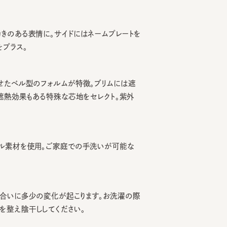
ある表情に。サイドにはネームプレートを
ス。
ベル型のフォルムが特徴。ブリムには遮
熱効果もある特殊な芯地をセレクト。紫外
素材を使用。ご家庭での手洗いが可能な
いに多少の変化が起こります。お洗濯の際
え陰干ししてください。
を小さくする際は、調節テープをまっす
引っ張るとスベリを破損する可能性がご