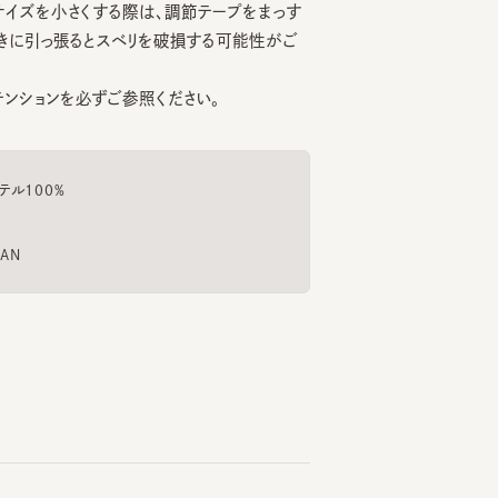
ョンを必ずご参照ください。
00%
CHLOE4
ULLICA 2
NOST
6
7
8
¥18,700
¥20,790
¥24
もっと見る