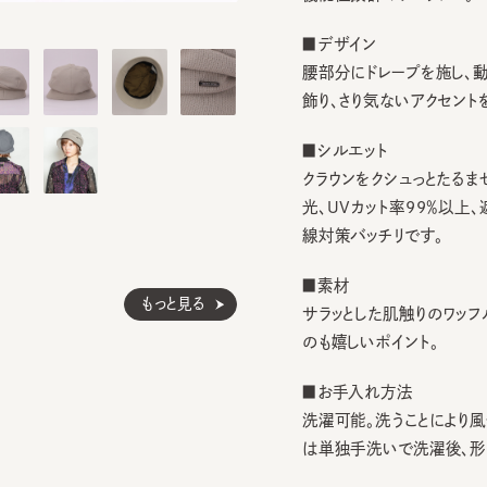
■デザイン
腰部分にドレープを施し、動きの
飾り、さり気ないアクセントをプラ
■シルエット
クラウンをクシュっとたるませた
光、UVカット率99％以上、遮
線対策バッチリです。
■素材
もっと見る
サラッとした肌触りのワッフル
のも嬉しいポイント。
■お手入れ方法
洗濯可能。洗うことにより風合
は単独手洗いで洗濯後、形を整
※サイズ調節スベリ仕様（サイズ
ぐ引き出してください。逆向きに