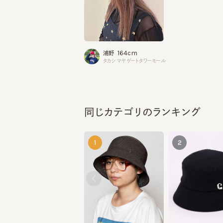
164cm
浦野
タカシマヤゲートタワーモール
同じカテゴリのランキング
1
2
PALM WA
MONDAY7
¥14,960
¥10,560