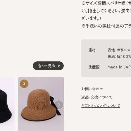
ざいます。）
※手洗いの際は付属のアテンシ
素材
表地：ポリエステル1
裏地：綿100%
もっと見る
生産国
made in JAPAN
CF CASABLANCA9
CF LAYLA2
3
4
5
¥21,670
¥19,910
お問い合わせ
返品・交換について
ギフトラッピングについて
ABBIE3
¥21,890