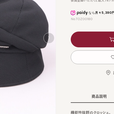
なら
月々5,390円
から
No.TOZ00180
カ
お
店舗
商品説明
機能性抜群のクロッシェ。
CHARCOA