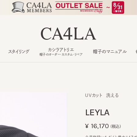
カシラアトリエ
スタイリング
帽子のマニュアル
もっ
帽子のオーダー・カスタム・リペア
UVカット
洗える
LEYLA
¥16,170
(税込)
会員登録いただくと最大147ポイン