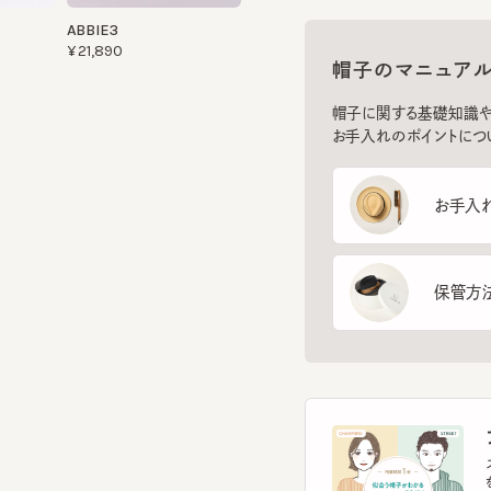
帽子のマニュアル
帽子に関する基礎知識や、長
お手入れのポイントについてご
お手入れ方
保管方法
フ
スマー
を診
イント
す。
フェ