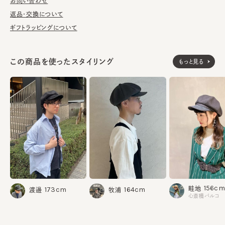
が汚れてしまう前の対策として、汗止めのハットライナーのお勧め
お問い合わせ
しております。
返品・交換について
ギフトラッピングについて
※サイズ調節スベリ仕様（サイズを小さくする際は、調節テープを
まっすぐ引き出してください。逆向きに引っ張るとスベリを破損する
可能性がございます。）
この商品を使ったスタイリング
もっと見る
表地：綿100%
素材
つば部分：豚革
裏地：綿100%
made in JAPAN
生産国
156cm
畦地
173cm
164cm
渡邊
牧浦
心斎橋パルコ