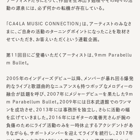
アーティストたちにとって、作品を生み出す過程やその時々の活
動の源泉には、必ず何かの転機が存在している。
「CA4LA MUSIC CONNECTION」は、アーティストのみなさ
まに、ご自身の活動のターニングポイントになったことを取材さ
せていただき、お答えいただくという連載企画。
第11回目にご登場いただくアーティストは、9mm Parabellu
m Bullet。
2005年のインディーズデビュー以降、メンバーが暴れ回る爆発
的なライブと歌謡曲的なニュアンスも持つポップなメロディーの
融合が話題を呼び、2007年にメジャーデビューを果たした9m
m Parabellum Bullet。2009年には日本武道館でのワンマ
ンを成功させ、2013年には事務所を独立し、さらに活動の幅
を広げていきました。2016年にはギターの滝善充さんが腕の
負傷のためにライブ活動のみを一時休止するアクシデントがあ
りながらも、サポートメンバーを迎えてライブを続行し、2017年