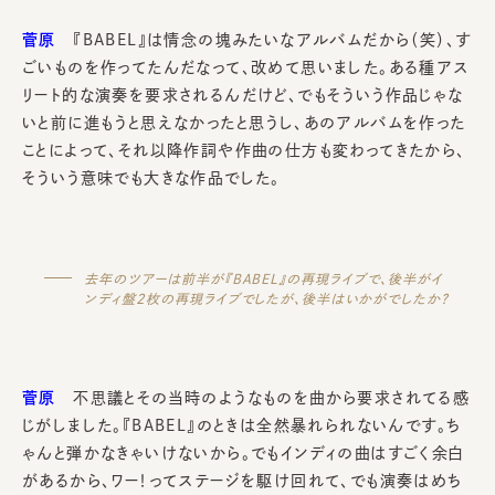
菅原
『BABEL』は情念の塊みたいなアルバムだから（笑）、す
ごいものを作ってたんだなって、改めて思いました。ある種アス
リート的な演奏を要求されるんだけど、でもそういう作品じゃな
いと前に進もうと思えなかったと思うし、あのアルバムを作った
ことによって、それ以降作詞や作曲の仕方も変わってきたから、
そういう意味でも大きな作品でした。
去年のツアーは前半が『BABEL』の再現ライブで、後半がイ
ンディ盤2枚の再現ライブでしたが、後半はいかがでしたか？
菅原
不思議とその当時のようなものを曲から要求されてる感
じがしました。『BABEL』のときは全然暴れられないんです。ち
ゃんと弾かなきゃいけないから。でもインディの曲はすごく余白
があるから、ワー！ってステージを駆け回れて、でも演奏はめち