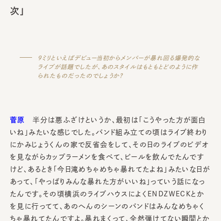
次」
9ミリといえばデビュー当初からメンバーが暴れ回る爆発的な
ライブが話題でしたが、あのスタイルはもともとどのように作
られたものだったのでしょうか？
菅原
半分は悪ふざけというか、最初は「こうやった方が面白
いね」みたいな感じでした。バンド組み立ての頃はライブ終わり
にかみじょうくんの家で反省会をして、その日のライブのビデオ
を見ながらカップラーメンを食べて、ビールを飲んでたんです
けど、あるとき「今日滝めちゃめちゃ暴れてたよね」みたいな日が
あって、「やっぱりみんな暴れた方がいいね」っていう話になっ
たんです。その頃横浜のライブハウスによくENDZWECKとか
を見に行ってて、あのへんのシーンのバンドはみんなめちゃく
ちゃ暴れてたんですよ。暴れまくって、全然弾けてない瞬間とか