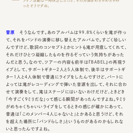
ライブ活動は一時休止したけど、その分曲をめちゃめちゃ作
ったそうですね。
菅原
そうなんです。あのアルバムは99.8%くらいを滝が作っ
て、それをバンドの演奏に移し替えたアルバムで。すごく珍しい
んですけど、歌詞のコンセプトとかヒントも滝が用意してくれて、
それだけひとつ凝縮したものを作るぞっていう気持ちがあった
んだと思う。なので、ツアーの内容も前半は『BABEL』の再現ラ
イブとして、サポートギター2人と5人体制で、後半はサポートギ
ター1人と4人体制で普通にライブをしたんですけど、パートに
よっては滝がレコーディングで弾いた音源を出して、それに合わ
せて演奏をして、滝はステージにはいないわけだけど、ときどき
「今すごく9ミリだな」って感じる瞬間があったんですよね。9ミリ
がめちゃくちゃいいライブをしてるときの感じが確かにあって、
普通は「このメンバー4人じゃないと」とかあると思うけど、それ
を超えた場所に「バンドらしさ」というものがあるのかもしれな
いと思ったんですよね。