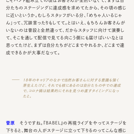
こそバンド組み立ての頃はお客さんが全然いなくて、まずは自
分たちのステージングに達成感を求めてたから、その頃の感じ
に近いというか。むしろスタッフがいる分、「めちゃ人いるじゃ
ん」って、冗談言ったりもしてて。とはいえ、もちろんお客さんが
いないのは普段と全然違って、だからスタッフに向けて演奏し
て、そこを通して配信で見てる向こう側にも届けばいいなとは
思ってたけど、まずは自分たちがどこまでやれるか、どこまで達
成できるかが大事だなって。
18年のキャリアのなかで当然お客さんに対する意識も強く
芽生えたけど、それでも核にあるのは自分たちの中での達成
で、コロナ禍は結果的にそれを見つめ直すタイミングになっ
たと。
菅原
そうですね。『BABEL』の再現ライブをやってステージを
下りると、舞台の人がステージに立って下りるのってこんな感じ