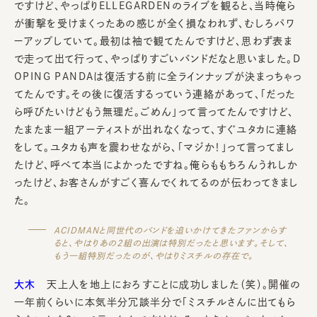
ですけど、やっぱりELLEGARDENのライブを観ると、当時俺ら
が衝撃を受けまくったあの感じが全く損なわれず、むしろパワ
ーアップしていて。最初は袖で観てたんですけど、思わず表ま
で走って出て行って、やっぱりすごいバンドだなと思いました。D
OPING PANDAは復活する前に全ラインナップが決まっちゃっ
てたんです。その後に復活するっていう連絡があって、「だった
ら呼びたいけどもう無理だ。ごめん」って言ってたんですけど、
たまたま一組アーティストが出れなくなって、すぐユタカに連絡
をして。ユタカも声を震わせながら、「マジか！」って言ってまし
たけど、呼べて本当によかったですね。俺らももちろんうれしか
ったけど、お客さんがすごく喜んでくれてるのが伝わってきまし
た。
ACIDMANと同世代のバンドを追いかけてきたファンからす
ると、やはりあの2組の出演は特別だったと思います。そして、
もう一組特別だったのが、やはりミスチルの存在で。
大木
天上人を地上におろすことに成功しました（笑）。開催の
一年前くらいに本気半分冗談半分で「ミスチルさんに出てもら