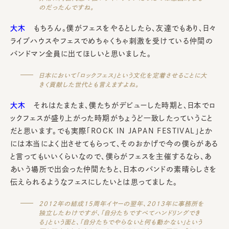
のだったんですね。
大木
もちろん。僕がフェスをやるとしたら、友達でもあり、日々
ライブハウスやフェスでめちゃくちゃ刺激を受けている仲間の
バンドマン全員に出てほしいと思いました。
日本において「ロックフェス」という文化を定着させることに大
きく貢献した世代とも言えますよね。
大木
それはたまたま、僕たちがデビューした時期と、日本でロ
ックフェスが盛り上がった時期がちょうど一致したっていうこと
だと思います。でも実際「ROCK IN JAPAN FESTIVAL」とか
には本当によく出させてもらって、そのおかげで今の僕らがある
と言ってもいいくらいなので、僕らがフェスを主催するなら、あ
あいう場所で出会った仲間たちと、日本のバンドの素晴らしさを
伝えられるようなフェスにしたいとは思ってました。
2012年の結成15周年イヤーの翌年、2013年に事務所を
独立したわけですが、「自分たちですべてハンドリングでき
る」という面と、「自分たちでやらないと何も動かない」という