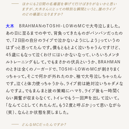
ほかにも2日間の名場面を挙げて行けばきりがないかと思い
ますが、大木さんにとっての特別な瞬間というと、誰のライブ
のどの場面になりますか？
大木
BRAHMANのTOSHI-LOWのMCで大号泣しました。
あの日に至るまでの中で、背負ってきたものがパンパンだったの
で、「2日目の自分のライブで泣かないようにしよう」っていうの
はずっと思ってたんです。僕もともとよく泣いちゃうんですけど、
45歳にもなって泣くわけにはいかないなって、いろいろメンタ
ルトレーニングもして。でもまさかの伏兵というか、BRAHMAN
のときは全くのノーガードで、TOSHI-LOWのMCが刺さりまく
っちゃって。そこで何かが外れたのか、袖で大号泣しちゃったん
です。泣くと体力使っちゃうから、ライブ前は絶対泣いちゃダメな
んですよ。でもまんまと彼の策略にハマり、ライブ後も一時間く
らい興奮が収まらなくて、トイレでもう一回声を出して泣いて。
「なんてことしてくれたんだ。もう2度と呼ぶか」って思いながら
（笑）、なんとか状態を戻しました。
どんなMCだったんですか？