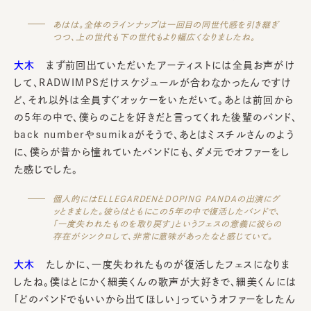
あはは。全体のラインナップは一回目の同世代感を引き継ぎ
つつ、上の世代も下の世代もより幅広くなりましたね。
大木
まず前回出ていただいたアーティストには全員お声がけ
して、RADWIMPSだけスケジュールが合わなかったんですけ
ど、それ以外は全員すぐオッケーをいただいて。あとは前回から
の5年の中で、僕らのことを好きだと言ってくれた後輩のバンド、
back numberやsumikaがそうで、あとはミスチルさんのよう
に、僕らが昔から憧れていたバンドにも、ダメ元でオファーをし
た感じでした。
個人的にはELLEGARDENとDOPING PANDAの出演にグ
ッときました。彼らはともにこの5年の中で復活したバンドで、
「一度失われたものを取り戻す」というフェスの意義に彼らの
存在がシンクロして、非常に意味があったなと感じていて。
大木
たしかに、一度失われたものが復活したフェスになりま
したね。僕はとにかく細美くんの歌声が大好きで、細美くんには
「どのバンドでもいいから出てほしい」っていうオファーをしたん