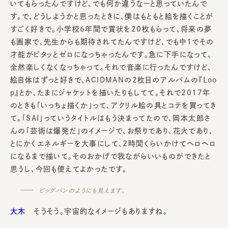
いてもらったんですけど、でも何か違うなーと思っていたんで
す。で、どうしようかと思ったときに、僕はもともと絵を描くことが
すごく好きで。小学校6年間で賞状を20枚もらって、将来の夢
も画家で、先生からも期待されてたんですけど、でも中1でその
才能がピタッとゼロになっちゃったんです。急に下手になって、
全然楽しくなくなっちゃって。それで音楽に行ったんですけど、
絵自体はずっと好きで、ACIDMANの2枚目のアルバムの『Loo
p』とか、たまにジャケットを描いたりもしてて。それで2017年
のときも「いっちょ描くか」って、アクリル絵の具とコテを買ってき
て。「SAI」っていうタイトルはもう決まってたので、岡本太郎さ
んの「芸術は爆発だ」のイメージで、お祭りであり、花火であり、
とにかくエネルギーを大事にして、2時間くらいかけてヘロヘロ
になるまで描いて。そのおかげで我ながらいいものができたと
思うし、今回も使えてよかったです。
ビッグバンのようにも見えます。
大木
そうそう。宇宙的なイメージもありますね。