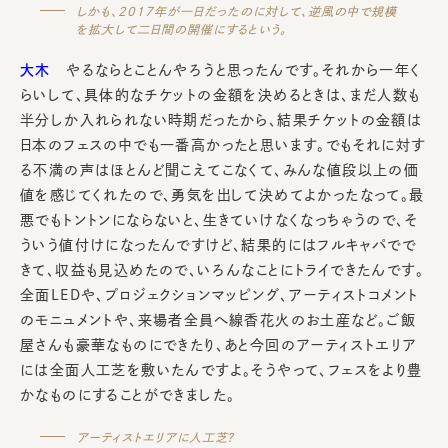
しかも、2017年が一日だったのに対して、逆風の中で規模
を拡大して二日間の開催にするという。
大木
やるならとことんやろうと思ったんです。それから一年く
らいして、具体的なチケットの金額を決めるときは、まだ人数も
半分しか入れられない時期だったから、結果チケットの金額は
日本のフェスの中でも一番高かったと思います。でもそれに対す
る不満の声はほとんど聞こえてこなくて、みんな値段以上の価
値を感じてくれたので、勇気を出して決めてよかったなって。最
悪でもトントンにならないと、生きていけなくなっちゃうので、そ
ういう値付けになったんですけど、結果的にはフルキャパでで
きて、収益も見込めたので、いろんなことにトライできたんです。
全面LEDや、プロジェクションマッピング、アーティストコメント
のモニュメントや、来場者全員へ線香花火のお土産など。ご飯
屋さんも豪華なものにできたり、あと今回のアーティストエリア
には全面人工芝を敷いたんですよ。そうやって、フェスをより豊
かなものにすることができました。
アーティストエリアに人工芝？