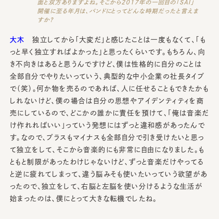
面と双方ありますよね。そこから2017年の一回目の「SAI」
開催に至る年月は、バンドにとってどんな時期だったと言えま
すか？
大木
独立してから「大変だ」と感じたことは一度もなくて、「も
っと早く独立すればよかった」と思ったくらいです。もちろん、向
き不向きはあると思うんですけど、僕は性格的に自分のことは
全部自分でやりたいっていう、典型的な中小企業の社長タイプ
で（笑）。何か物を売るのであれば、人に任せることもできたかも
しれないけど、僕の場合は自分の思想やアイデンティティを商
売にしているので、どこかの誰かに責任を預けて、「俺は音楽だ
け作れればいい」っていう発想にはずっと違和感があったんで
す。なので、プラスもマイナスも全部自分で引き受けたいと思っ
て独立をして、そこから音楽的にも非常に自由になりました。も
ともと制限があったわけじゃないけど、ずっと音楽だけやってる
と逆に疲れてしまって、違う脳みそも使いたいっていう欲望があ
ったので、独立をして、右脳と左脳を使い分けるような生活が
始まったのは、僕にとって大きな転機でしたね。