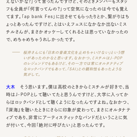
えないかな？」って言ったんですけど、そのときメンバーもスタッ
フも全員が「何言ってんの？」って空気になったのは今でも覚え
てます。「ap bank Fes」に出させてもらったりとか、繋がりはち
ょっとあったんですけど、とはいえフェスになかなか出ないミス
チルさんが、まさかオッケーしてくれるとは思っていなかったの
で、めちゃめちゃうれしかったです。
桜井さんにも「日本の音楽文化を止めちゃいけない」という想
いがあったのかなと思います。なおかつ、ミスチルはJ-POP
のレジェンドでもあるけど、その一方では常にオルタナティブ
なロックバンドでもあって、「SAI」との親和性もあったような
気がして。
大木
そう思います。僕は高校のときからミスチルが好きで、当
時はJ-POPとして聴いてたと思うんですけど、大学に入ってか
らはロックバンドとして聴くようになったんですよね。なおかつ、
『深海』を聴いたときにさらに印象が変わって、まさにオルタナテ
ィブであり、非常にアーティスティックなバンドだということに気
が付いて、今回「絶対に呼びたい」と思ったんです。