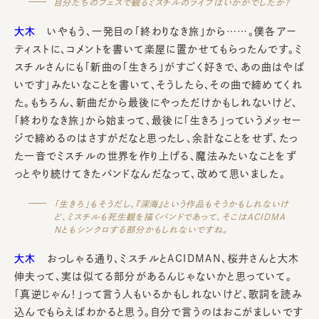
自分たちのフェスで観るミスチルのライブはいかがでしたか？
大木
いやもう、一発目の「終わりなき旅」から……。僕各アー
ティストに、コメントを書いて楽屋に置かせてもらったんです。ミ
スチルさんにも「新曲の「生きろ」がすごく好きで、あの曲はやば
いです」みたいなことを書いて、そうしたら、その曲で締めてくれ
た。もちろん、新曲だから最後にやっただけかもしれないけど、
「終わりなき旅」から始まって、最後に「生きろ」っていうメッセー
ジで締めるのはさすがだなと思ったし、余計なことをせず、たっ
た一音でミスチルの世界を作り上げる、魔法みたいなことをず
っとやり続けてきたバンドなんだなって、改めて思いました。
「生きろ」もそうだし、『深海』という作品もそうかもしれないけ
ど、ミスチルも死生観を描くバンドであって、そこはACIDMA
Nともシンクロする部分かもしれないですね。
大木
おっしゃる通り、ミスチルとACIDMAN、桜井さんと大木
伸夫って、実は似てる部分があるんじゃないかと思っていて。
「真逆じゃん！」って言う人もいるかもしれないけど、歌詞を読み
込んでもらえばわかると思う。自分で言うのはおこがましいです