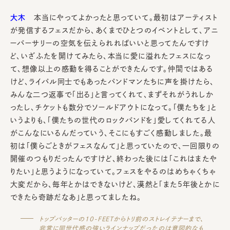
大木
本当にやってよかったと思っていて。最初はアーティスト
が発信するフェスだから、あくまでひとつのイベントとして、アニ
ーバーサリーの空気を伝えられればいいと思ってたんですけ
ど、いざふたを開けてみたら、本当に愛に溢れたフェスになっ
て、想像以上の感動を得ることができたんです。仲間ではある
けど、ライバル同士でもあったバンドマンたちに声を掛けたら、
みんな二つ返事で「出る」と言ってくれて、まずそれがうれしか
ったし、チケットも数分でソールドアウトになって。「僕たちを」と
いうよりも、「僕たちの世代のロックバンドを」愛してくれてる人
がこんなにいるんだっていう、そこにもすごく感動しました。最
初は「僕らごときがフェスなんて」と思っていたので、一回限りの
開催のつもりだったんですけど、終わった後には「これはまたや
りたい」と思うようになっていて。フェスをやるのはめちゃくちゃ
大変だから、毎年とかはできないけど、漠然と「また5年後とかに
できたら奇跡だなあ」と思ってましたね。
トップバッターの10-FEETからトリ前のストレイテナーまで、
非常に同世代感の強いラインナップだったのは意図的なも