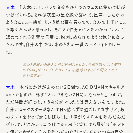
大木
「大木はバラバラな音楽をひとつのフェスに集めて結び
つけてくれる。それは夜空の星を線で繋いで、星座にしたかの
ようなことと一緒だ」という様な事を言ってて。なんて上手いこと
を考えるんだと思ったし、そこまで自分のことをわかってくれて、
認めてくれる先輩の言葉に、抱きしめられたような気分になっ
たんです。自分の中では、あのときが一番のハイライトでした
ね。
あの2日間から約2か月が経過しました。今振り返って、2度目
の「SAI」はバンドにとってどんな意味のある2日間だったと
思いますか？
大木
本当にかけがえのない2日間で、ACIDMANのキャリア
の中でもすでに外すことのできない2日間になったと思います。
ただ時間が経つと、もう自分がやったとは思えないんですよね。
自分がロックスターだなんて日々感じずに過ごしてますけど、あ
のフェスをやってからしばらくは、「俺がミスチルを呼んだんだ
ぜ」って、どこかカッコつけてたと思う（笑）。でも最近は「ホント
に俺ごときがミスチルを呼んだのか？」って、またいつもの自分