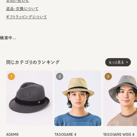
お問い合わせ
返品・交換について
ギフトラッピングについて
本体：毛100%
素材
リボン：アセテート50% コットン50%
スベリ：レーヨン60% コットン40%
検索中...
made in Italy
生産国
同じカテゴリのランキング
もっと見る
1
2
3
ADAM6
TASOGARE 4
TASOGARE WIDE 4