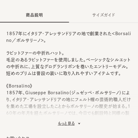
商品説明
サイズガイド
1857年にイタリア・アレッサンドリアの地で創業された＜Borsali
no／ボルサリーノ＞。
ラビットファーの中折れハット。
毛足のあるラビットファーを使用しました。ベーシックなシルエット
の中折れに、上質なグログランリボンを巻いたエントリーモデル。
短めのブリムは普段の装いに取り入れやすいアイテムです。
《Borsalino》
1857年、Giuseppe Borsalino（ジュゼッペ・ボルサリーノ）によ
り、イタリア・アレッサンドリアの地にフェルト帽の芸術的職人だけ
を集めた工場を設立したことからボルサリーノの歴史が始まる。1
60年の年月を経たボルサリーノでは、今日でも創設時と同様の製
法が頑なに守られ、20世紀初頭の機械・木製型を現在に受け継
もっと見る
ぎ、それらの道具とともに受け継がれた伝統の技術はボルサリー
ノ クラフトマンシップとして幾世代にも渡り行き続けている。