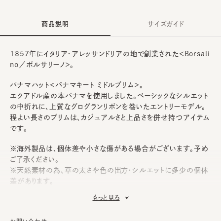
商品説明
サイズガイド
1857年にイタリア・アレッサンドリアの地で創業された＜Borsali
no／ボルサリーノ＞。
パナマハット＜パナマキート ミドルブリム＞。
エクアドル産の本パナマを使用しました。ベーシックなシルエット
の中折れに、上質なグログランリボンを巻いたエントリーモデル。
程よい長さのブリムは、カジュアルさと上品さを併せ持つアイテム
です。
※海外製品は、個体差や小さな傷がある場合がございます。予め
ご了承ください。
※天然素材の為、草の太さや色の出方・シルエットに多少の個体
差があります。
※本パナマ素材のため、クラウンの裏には刻印が入っています。
もっと見る
《Borsalino》