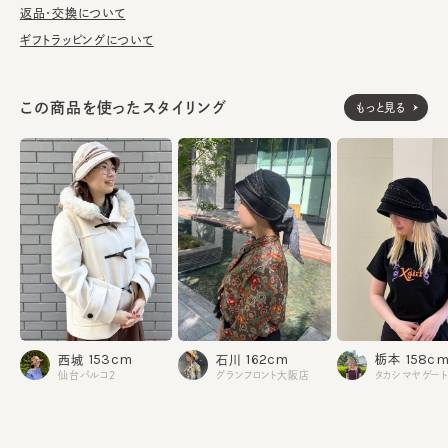
ングを施しアクセントをプラス。コーディネートを上品に纏めてく
返品・交換について
れます。
ギフトラッピングについて
■お手入れ方法
洗濯不可。汚れにつきましては、消臭・抗菌用のスプレーや、帽子
この商品を使ったスタイリング
もっと見る
が汚れてしまう前の対策として、汗止めのハットライナーのお勧め
しております。
※柄の出方は個体差があります。
《BLACK》
素材
本体：ウール58% レーヨン39% ナイロン3%
部分：ポリエステル100%
ファー部分：ポリエステル100%
飾り部分：アクリル58% ポリエステル20% ナイロン12%
レーヨン10%
158c
153cm
162cm
栃本
西城
石川
飾り部分：レーヨン56% キュプラ38% シルク6%
仙台パルコ2
グランフロント大阪店
裏地：キュプラ100%
《BEIGE》
本体：ウール53% レーヨン39% モヘヤ8%
部分：ポリエステル100%