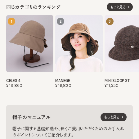
ファー部分：ポリエステル100%
同じカテゴリのランキング
もっと見る
飾り部分：アクリル58% ポリエステル20% ナイロン12%
レーヨン10%
飾り部分：レーヨン56% キュプラ38% シルク6%
1
2
3
裏地：キュプラ100%
《OFF WHITE》
本体：ウール58% レーヨン39% ナイロン3%
部分：ポリエステル100%
ファー部分：ポリエステル100%
飾り部分：ウール38% 綿22% レーヨン21% アクリル9% ナ
イロン8% ポリエステル2%
飾り部分：レーヨン56% キュプラ38% シルク6%
裏地：キュプラ100%
CELES 4
MANEGE
MINI SLOOP ST
made in JAPAN
生産国
¥13,860
¥16,830
¥11,550
帽子のマニュアル
もっと見る
帽子に関する基礎知識や、長くご愛用いただくためのお手入れ
のポイントについてご紹介します。