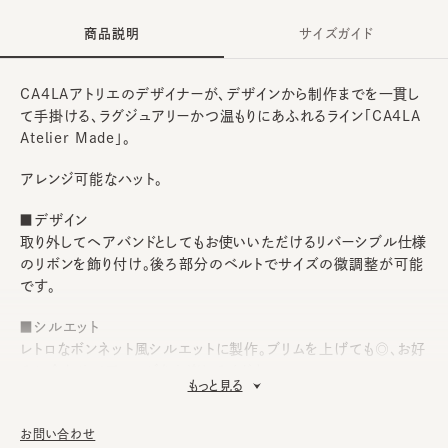
商品説明
サイズガイド
CA4LAアトリエのデザイナーが、デザインから制作までを一貫し
て手掛ける、ラグジュアリーかつ温もりにあふれるライン「CA4LA
Atelier Made」。
アレンジ可能なハット。
■デザイン
取り外してヘアバンドとしてもお使いいただけるリバーシブル仕様
のリボンを飾り付け。後ろ部分のベルトでサイズの微調整が可能
です。
■シルエット
レトロなボンネット風シルエットに製作。ブリムを上げても◎、お好
みに合わせてアレンジをお楽しみください。
もっと見る
■素材
ざっくりとした風合いのツイードをベースに、サテン素材のパイピ
お問い合わせ