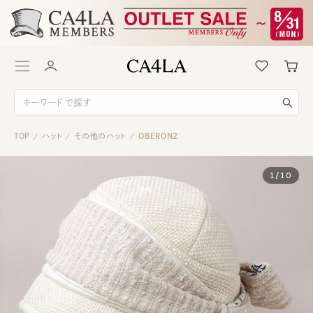
TOP
ハット
その他のハット
OBERON2
/
/
/
1
/
10