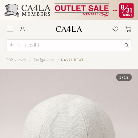
TOP
ハット
その他のハット
NAVAL REWL
/
/
/
1
/
12