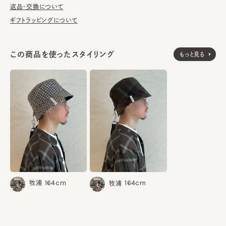
膨大な知識と経験に基づくコレクションを展開。生活と仕事の拠
返品・交換について
点をプラハとロンドンにおいて、活動している。『PUNK’S DEAD』
ギフトラッピングについて
の刊行後、同名レーベルでいくつかのレーベルとコラボレーション
を行う。
この商品を使ったスタイリング
もっと見る
《BEIGE》
素材
ポリエステル60% ウール40%
《KHAKI》
ウール100%
made in Czech
生産国
164cm
164cm
牧浦
牧浦