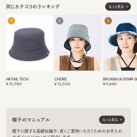
同じカテゴリのランキング
もっと見る
1
2
3
HK PAIL TECH
CHERIE
BASABASA DENIM 
¥10,780
¥13,530
¥11,440
帽子のマニュアル
もっと見る
帽子に関する基礎知識や、長くご愛用いただくためのお手入れ