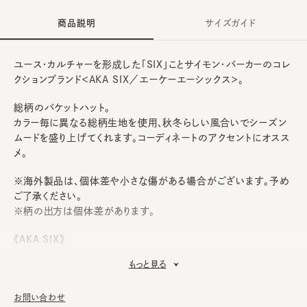
商品説明
サイズガイド
ユース・カルチャーを形成した「SIX」ことサイモン・バーカーのコレ
クションブランド＜AKA SIX／エーケーエーシックス＞。
総柄のバケットハット。
カラー毎に異なる総柄生地を使用、秋冬らしい風合いでシーズン
ムードを盛り上げてくれます。コーディネートのアクセントにオスス
メ。
※海外製品は、個体差や小さな傷がある場合がございます。予め
ご了承ください。
※柄の出方は個体差があります。
《AKA SIX》
セックスピストルズ親衛隊「Bromley Contingent」の一員でもあ
もっと見る
った「SIX」ことSIMON BARKER（サイモン・バーカー）が2016年
に始動。印象的なグラフィック・インサイドアウト・カットオフ・腕章
お問い合わせ
などの、パンクファッションの特徴的なディテールを落とし込んだ、