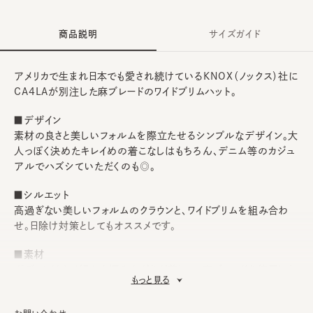
商品説明
サイズガイド
アメリカで生まれ日本でも愛され続けているKNOX（ノックス）社に
CA4LAが別注した麻ブレードのワイドブリムハット。
■デザイン
素材の良さと美しいフォルムを際立たせるシンプルなデザイン。大
人っぽく決めたキレイめの着こなしはもちろん、デニム等のカジュ
アルでハズシていただくのも◎。
■シルエット
高過ぎない美しいフォルムのクラウンと、ワイドブリムを組み合わ
せ。日除け対策としてもオススメです。
■素材
ボディにはキメ細かな編み上がりが美しい、麻ブレードを使用しま
もっと見る
した。スベリには吸汗速乾機能と抗菌消臭効果を併せ持つアジャ
スタースベリを搭載しているので、清潔度も高く、フィット感の微調