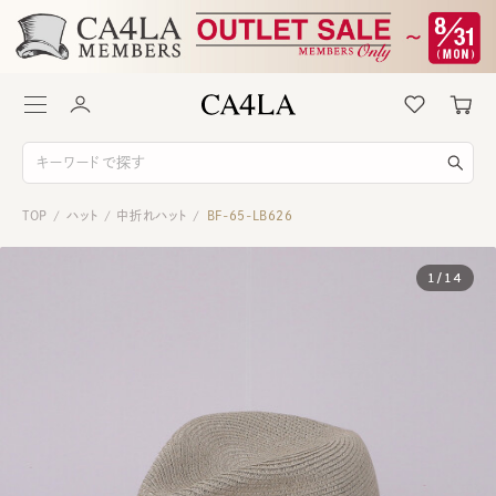
TOP
ハット
中折れハット
BF-65-LB626
/
/
/
1
/
14