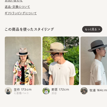
お問い合わせ
整が可能です。
返品・交換について
■お手入れ方法
ギフトラッピングについて
洗濯不可。汚れにつきましては、帽子が汚れてしまう前の対策と
して、汗止めのハットライナーのお勧めしております。
この商品を使ったスタイリング
もっと見る
※サイズ調節スベリ仕様（サイズを小さくする際は、調節テープを
まっすぐ引き出してください。逆向きに引っ張るとスベリを破損する
可能性がございます。）
※ツバ幅には若干の個体差があります。
ヘンプ80% 綿20%
素材
made in JAPAN
生産国
173cm
172cm
笠作
野原
164cm
牧浦
心斎橋パルコ
渋谷