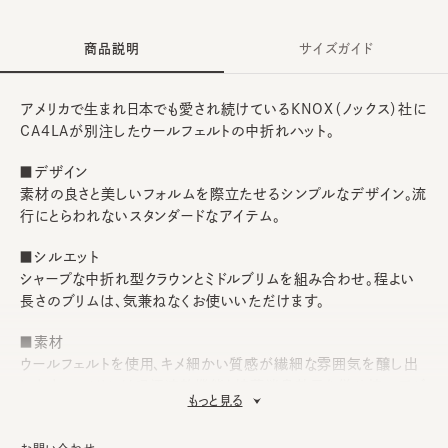
商品説明
サイズガイド
アメリカで生まれ日本でも愛され続けているKNOX（ノックス）社に
CA4LAが別注したウールフェルトの中折れハット。
■デザイン
素材の良さと美しいフォルムを際立たせるシンプルなデザイン。流
行にとらわれないスタンダードなアイテム。
■シルエット
シャープな中折れ型クラウンとミドルブリムを組み合わせ。程よい
長さのブリムは、気兼ねなくお使いいただけます。
■素材
ウールフェルトを使用、キメ細かい質感が繊細な雰囲気を醸し出
します。スベリには吸汗速乾機能と抗菌消臭効果を併せ持つアジ
もっと見る
ャスタースベリを搭載しているので、清潔度も高く、フィット感の微
調整が可能です。