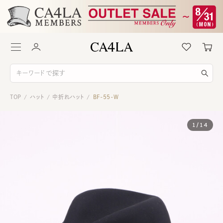
TOP
ハット
中折れハット
BF-55-W
/
/
/
1
/
14