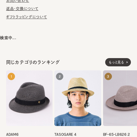
お問い合わせ
■お手入れ方法
返品・交換について
洗濯不可。汚れにつきましては、消臭・抗菌用のスプレーや、帽子
ギフトラッピングについて
が汚れてしまう前の対策として、汗止めのハットライナーのお勧め
しております。
検索中...
※サイズ調節スベリ仕様（サイズを小さくする際は、調節テープを
まっすぐ引き出してください。逆向きに引っ張るとスベリを破損する
可能性がございます。）
※ツバ幅には若干の個体差があります。
同じカテゴリのランキング
もっと見る
※素材の性質上、斑点のように小さな不純物がございます。予め
ご了承いただいた上でご購入ください。
1
2
3
ウール100%
素材
made in JAPAN
生産国
ADAM6
TASOGARE 4
BF-65-LB626 2