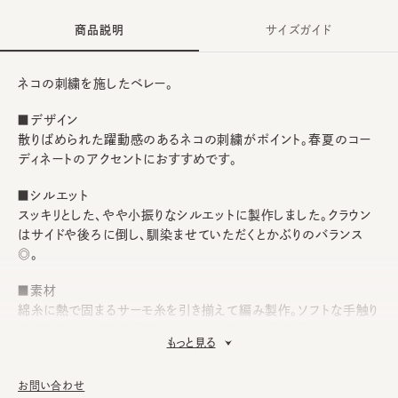
商品説明
サイズガイド
ネコの刺繍を施したベレー。
■デザイン
散りばめられた躍動感のあるネコの刺繍がポイント。春夏のコー
ディネートのアクセントにおすすめです。
■シルエット
スッキリとした、やや小振りなシルエットに製作しました。クラウン
はサイドや後ろに倒し、馴染ませていただくとかぶりのバランス
◎。
■素材
綿糸に熱で固まるサーモ糸を引き揃えて編み製作。ソフトな手触り
ながらもクタッとならず美しいフォルムをキープします。
もっと見る
■お手入れ方法
洗濯不可。汚れにつきましては、消臭・抗菌用のスプレーや、帽子
お問い合わせ