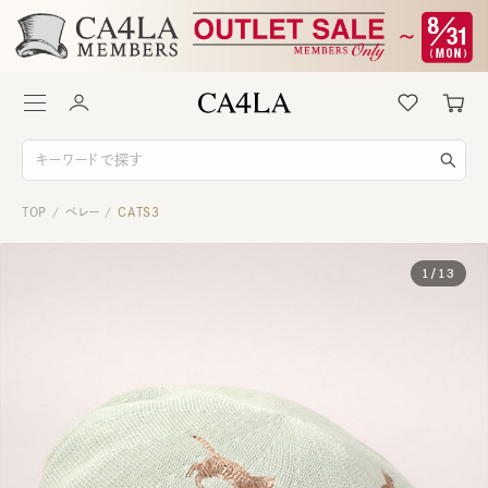
TOP
ベレー
CATS3
/
/
1
/
13