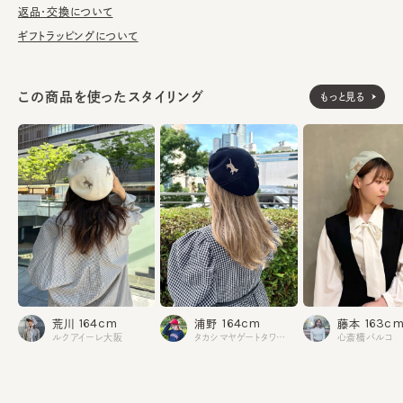
が汚れてしまう前の対策として、汗止めのハットライナーのお勧め
返品・交換について
しております。
ギフトラッピングについて
※サイズ調節スベリ仕様（サイズを小さくする際は、調節テープを
まっすぐ引き出してください。逆向きに引っ張るとスベリを破損する
この商品を使ったスタイリング
もっと見る
可能性がございます。）
本体：綿80% ポリエステル20%
素材
部分：レーヨン100%
made in JAPAN
生産国
164cm
164cm
163c
荒川
浦野
藤本
ルクアイーレ大阪
タカシマヤゲートタワーモール
心斎橋パルコ