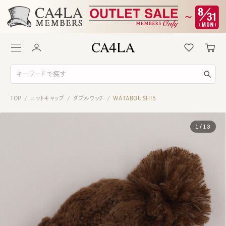
TOP
ニットキャップ
ダブルワッチ
WATABOUSHI5
/
/
/
1
/
13