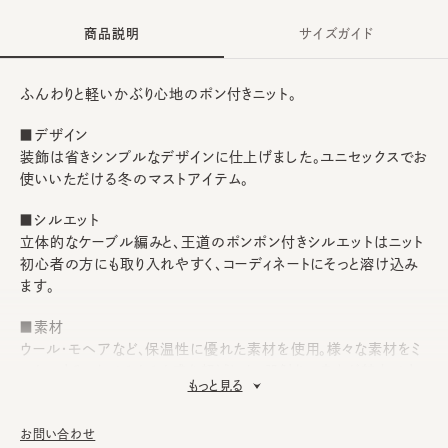
商品説明
サイズガイド
ふんわりと軽いかぶり心地のポン付きニット。
■デザイン
装飾は省きシンプルなデザインに仕上げました。ユニセックスでお
使いいただける冬のマストアイテム。
■シルエット
立体的なケーブル編みと、王道のポンポン付きシルエットはニット
初心者の方にも取り入れやすく、コーディネートにそっと溶け込み
ます。
■素材
ウール・モヘアなど、保温性に優れた素材を使用。様々な素材をミ
ックスすることでチクチク感を軽減した、肌触りの良さが魅力です。
もっと見る
■お手入れ方法
洗濯不可。汚れにつきましては、乾いた柔らかい布でふき取り、陰
お問い合わせ