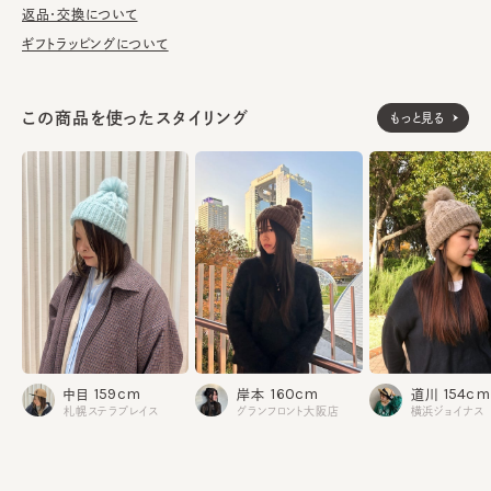
干ししてください。
返品・交換について
ギフトラッピングについて
モヘヤ43% ナイロン22% アクリル19% ウール16%
素材
この商品を使ったスタイリング
もっと見る
made in JAPAN
生産国
159cm
160cm
154cm
中目
岸本
道川
札幌ステラプレイス
グランフロント大阪店
横浜ジョイナス