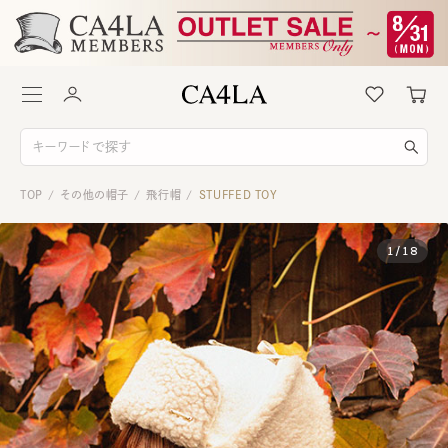
TOP
その他の帽子
飛行帽
STUFFED TOY
/
/
/
1
/
18