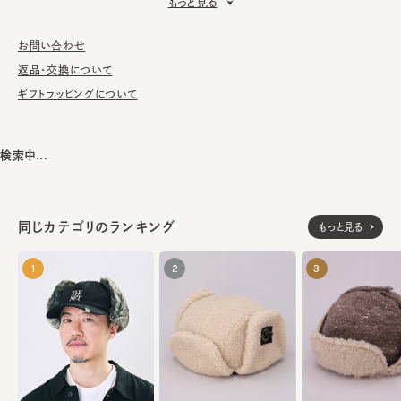
もっと見る
■お手入れ方法
洗濯不可。汚れにつきましては、消臭・抗菌用のスプレーや、帽子
お問い合わせ
が汚れてしまう前の対策として、汗止めのハットライナーのお勧め
返品・交換について
しております。
ギフトラッピングについて
※サイズ調節スベリ仕様（サイズを小さくする際は、調節テープを
まっすぐ引き出してください。逆向きに引っ張るとスベリを破損する
検索中...
可能性がございます。）
本体：ウール100%
同じカテゴリのランキング
素材
もっと見る
基布：ポリエステル100%
部分：ポリエステル65% アクリル35%
1
2
3
部分：ポリエステル100%
部分：ナイロン50% レーヨン50%
made in JAPAN
生産国