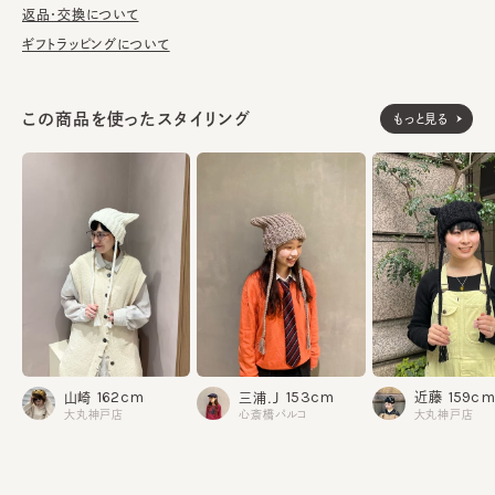
返品・交換について
ギフトラッピングについて
素材
綿50% アクリル50%
made in JAPAN
生産国
この商品を使ったスタイリング
もっと見る
159cm
162cm
153cm
近藤
山崎
三浦.J
大丸神戸店
大丸神戸店
心斎橋パルコ