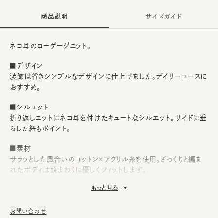
商品説明
サイズガイド
ネコ耳のローゲージニット。
■デザイン
装飾は省きシンプルなデザインに仕上げました。デイリーユースに
おすすめ。
■シルエット
折り返しニットにネコ耳を付けたキュートなシルエット。サイドに垂
らした紐もポイント。
■素材
サラッとした風合いのコットン×アクリル糸を使用。ざっくりと編ま
れたボディは頭まわりに優しくフィットします。
もっと見る
■お手入れ方法
洗濯不可。汚れにつきましては、帽子が汚れてしまう前の対策と
して、消臭・抗菌用のスプレーをお勧めしております。
お問い合わせ