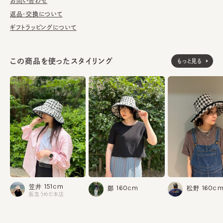
洗濯可能。洗うことにより風合いに多少の変化が起こります。お洗
お問い合わせ
濯の際は単独手洗いで洗濯後、形を整え陰干ししてください。
返品・交換について
ギフトラッピングについて
※サイズ調節スベリ仕様（サイズを小さくする際は、調節テープを
まっすぐ引き出してください。逆向きに引っ張るとスベリを破損する
可能性がございます。）
この商品を使ったスタイリング
もっと見る
※柄の出方は個体差があります。
※手洗いの際は付属のアテンションを必ずご参照ください。
表地：ポリエステル100%
素材
裏地：ポリエステル100%
made in JAPAN
生産国
151cm
笠井
160cm
160c
鄭
松野
阪急うめだ本店