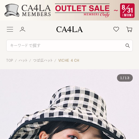
TOP
ハット
つば広ハット
VICHE 4 CH
/
/
/
1
/
13