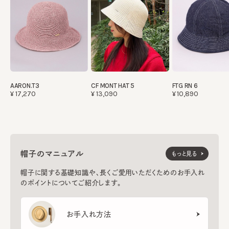
AARON.T3
CF MONT HAT 5
FTG RN 6
¥17,270
¥13,090
¥10,890
帽子のマニュアル
もっと見る
帽子に関する基礎知識や、長くご愛用いただくためのお手入れ
のポイントについてご紹介します。
お手入れ方法