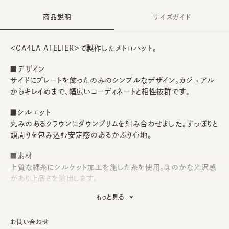
商品説明
サイズガイド
＜CA4LA ATELIER＞で製作したメトロハット。
■デザイン
サイドにプレートを飾ったのみのシンプルなデザイン。カジュアル
からキレイめまで、幅広いコーディネートと相性抜群です。
■シルエット
丸みのあるクラウンにダウンブリムを組み合わせました。すっぽりと
頭周りを包み込む安定感のあるかぶり心地。
■素材
上質な綿糸にシルケット加工を施した糸を使用。ほのかな光沢感
があり上品さを演出します。
もっと見る
■お手入れ方法
洗濯不可。汚れにつきましては、消臭・抗菌用のスプレーや、帽子
が汚れてしまう前の対策として、汗止めのハットライナーのお勧め
お問い合わせ