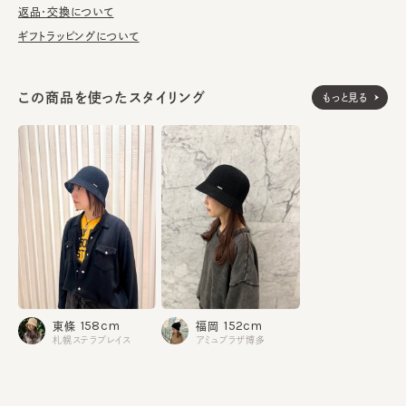
しております。
返品・交換について
ギフトラッピングについて
※サイズ調節スベリ仕様（サイズを小さくする際は、調節テープを
まっすぐ引き出してください。逆向きに引っ張るとスベリを破損する
可能性がございます。）
この商品を使ったスタイリング
もっと見る
綿68% ポリエステル32%
素材
made in JAPAN
生産国
158cm
152cm
東條
福岡
札幌ステラプレイス
アミュプラザ博多