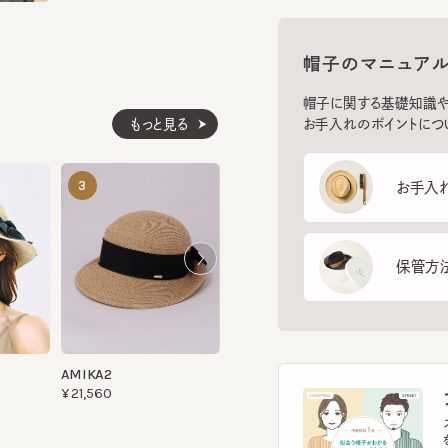
帽子のマニュアル
帽子に関する基礎知識や、長
もっと見る
お手入れのポイントについてご
PALM CREASE 2
ROLL UP4
3
4
5
お手入れ方
¥15,400
¥19,470
保管方法
AMIKA2
¥21,560
フ
スマー
を診
イント
す。
フェ