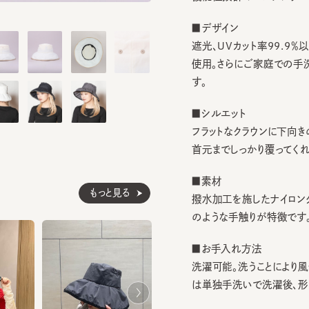
■デザイン
遮光、UVカット率99.9％以
使用。さらにご家庭での手洗い
す。
■シルエット
フラットなクラウンに下向きのワ
首元までしっかり覆ってくれます
■素材
もっと見る
撥水加工を施したナイロンタフタ
のような手触りが特徴です。
■お手入れ方法
洗濯可能。洗うことにより風合
は単独手洗いで洗濯後、形を整
※サイズ調節スベリ仕様（サイズ
ぐ引き出してください。逆向きに