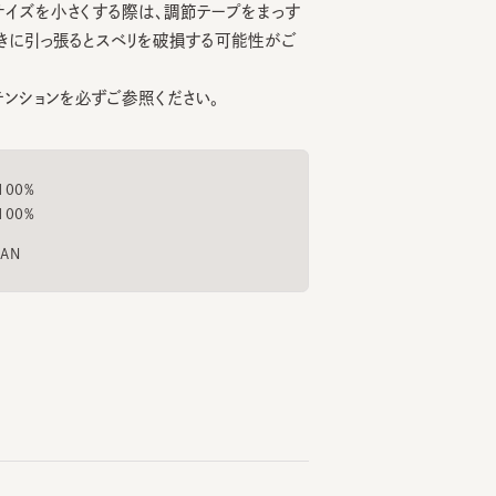
ョンを必ずご参照ください。
52cm
ラザ博多
%
%
もっと見る