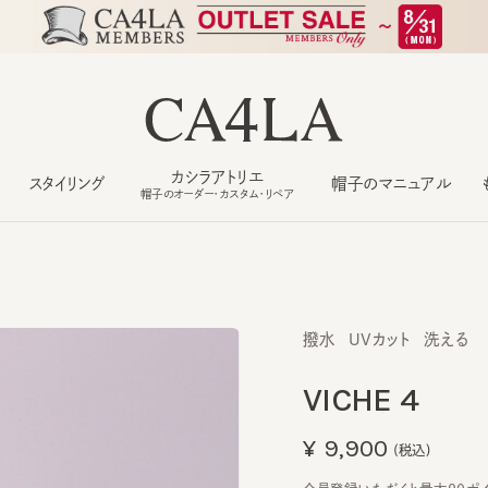
カシラアトリエ
スタイリング
帽子のマニュアル
もっ
帽子のオーダー・カスタム・リペア
撥水
UVカット
洗える
VICHE 4
¥9,900
(税込)
会員登録いただくと最大90ポイント