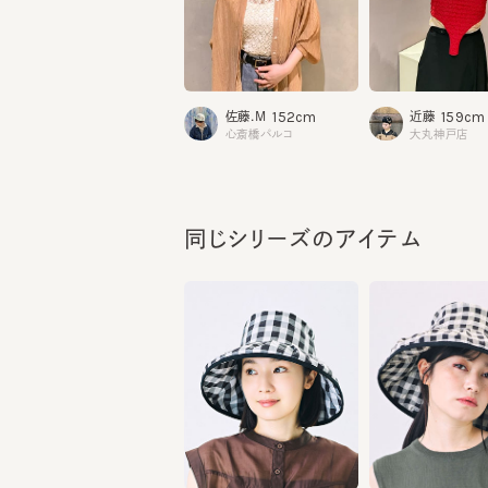
152cm
159cm
佐藤.M
近藤
心斎橋パルコ
大丸神戸店
同じシリーズのアイテム
VICHE 5 CH
VICHE 4 CH
¥10,560
¥11,660