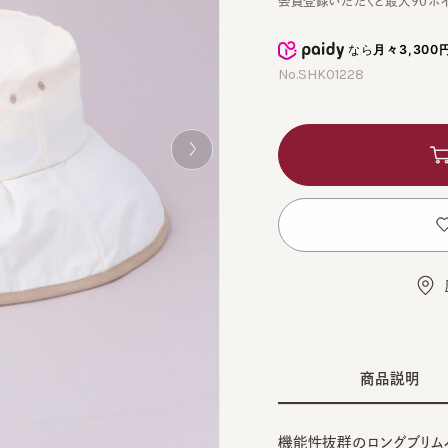
なら
月々3,300円
から
No.SHK01228
カ
お
店舗
商品説明
機能性抜群のロングブリムハット
BLA