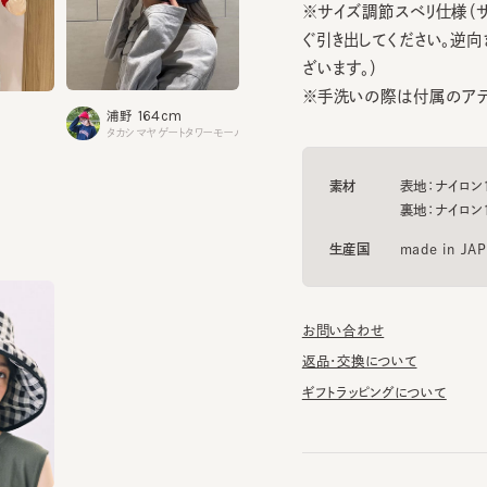
ざいます。）
※手洗いの際は付属のアテンシ
164cm
164cm
1
浦野
荒川
福岡
タカシマヤゲートタワーモール
ルクアイーレ大阪
アミュプ
素材
表地：ナイロン100
裏地：ナイロン100
生産国
made in JAPAN
お問い合わせ
返品・交換について
ギフトラッピングについて