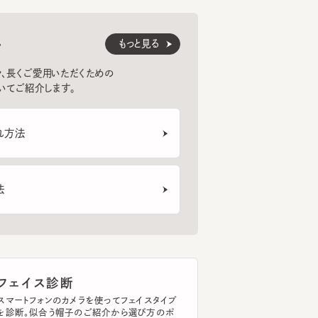
くご愛用いただくための
紹介します。
LOUISE6
LAUNDRY RIBBON M3
LACE
6
7
8
法
¥22,550
¥13,200
¥22
ェイス診断
トフォンのカメラを使ってフェイスタイプ
断。似合う帽子のご紹介から選び方のポ
まで、あなたの帽子選びをサポートしま
イスタイプを診断する