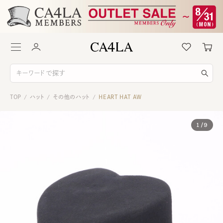
TOP
ハット
その他のハット
HEART HAT AW
/
/
/
1
/
9