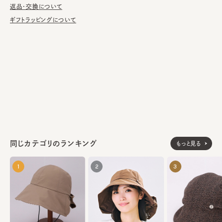
立。サロン・ド・シャポー学院を卒業後『心躍る帽子』をテーマに、
返品・交換について
飾って観ているだけでも楽しい！と思えるような帽子作りに励む。
ギフトラッピングについて
最近ではアーティストやミュージシャンの帽子も手掛けている。
ウール100%
素材
made in JAPAN
生産国
同じカテゴリのランキング
もっと見る
1
2
3