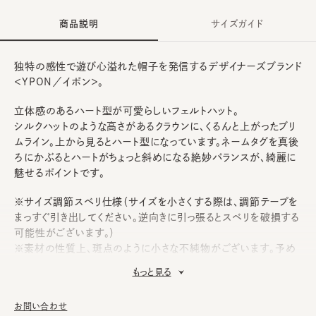
商品説明
サイズガイド
独特の感性で遊び心溢れた帽子を発信するデザイナーズブランド
＜YPON／イポン＞。
立体感のあるハート型が可愛らしいフェルトハット。
シルクハットのような高さがあるクラウンに、くるんと上がったブリ
ムライン。上から見るとハート型になっています。ネームタグを真後
ろにかぶるとハートがちょっと斜めになる絶妙バランスが、綺麗に
魅せるポイントです。
※サイズ調節スベリ仕様（サイズを小さくする際は、調節テープを
まっすぐ引き出してください。逆向きに引っ張るとスベリを破損する
可能性がございます。）
※素材の性質上、斑点のように小さな不純物がございます。予め
ご了承いただいた上でご購入ください。
もっと見る
《YPON》
お問い合わせ
日本人デザイナーのyutaka matsubara氏によって2015年に設