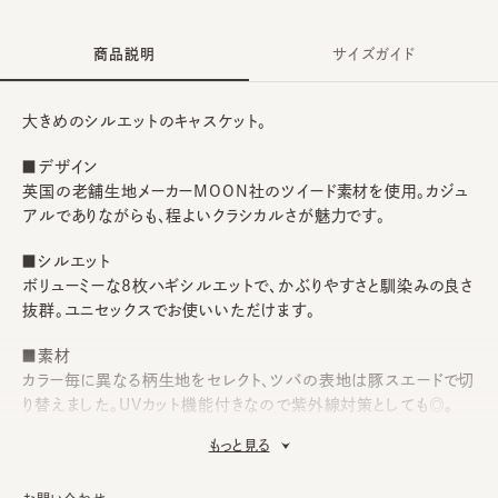
商品説明
サイズガイド
大きめのシルエットのキャスケット。
■デザイン
英国の老舗生地メーカーMOON社のツイード素材を使用。カジュ
アルでありながらも、程よいクラシカルさが魅力です。
■シルエット
ボリューミーな8枚ハギシルエットで、かぶりやすさと馴染みの良さ
抜群。ユニセックスでお使いいただけます。
■素材
カラー毎に異なる柄生地をセレクト、ツバの表地は豚スエードで切
り替えました。UVカット機能付きなので紫外線対策としても◎。
もっと見る
■お手入れ方法
洗濯不可。汚れにつきましては、消臭・抗菌用のスプレーや、帽子