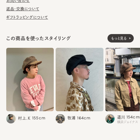
が汚れてしまう前の対策として、汗止めのハットライナーのお勧め
お問い合わせ
しております。
返品・交換について
ギフトラッピングについて
※サイズ調節スベリ仕様（サイズを小さくする際は、調節テープを
まっすぐ引き出してください。逆向きに引っ張るとスベリを破損する
可能性がございます。）
この商品を使ったスタイリング
もっと見る
※柄の出方は個体差があります。
表地：ウール100%
素材
つば部分：豚革
裏地：綿100%
made in JAPAN
生産国
154cm
道川
164cm
155cm
牧浦
村上.K
横浜ジョイナス