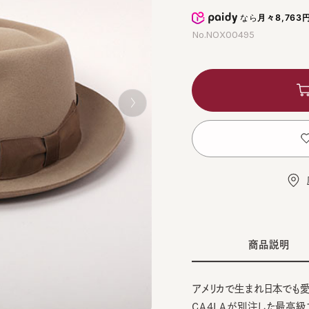
なら
月々8,763円
から
No.NOX00495
カ
お
店舗
商品説明
アメリカで生まれ日本でも愛され
CA4LAが別注した最高級ファ
BLA