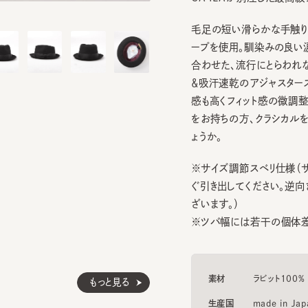
毛足の短い滑らかな手触りが高
ープを使用。馴染みの良い涙型
合わせた、流行にとらわれないス
＆吸汗速乾のアジャスタースベ
感も高くフィット感の微調整をし
をお持ちの方、クラシカルを極
ょうか。
※サイズ調節スベリ仕様（サイズ
ぐ引き出してください。逆向きに
ざいます。）
※ツバ幅には若干の個体差があ
素材
ラビット100%
もっと見る
生産国
made in Japan
TABIKAZE 6
KSZ-NAHB-
3
4
5
¥18,810
¥34,100