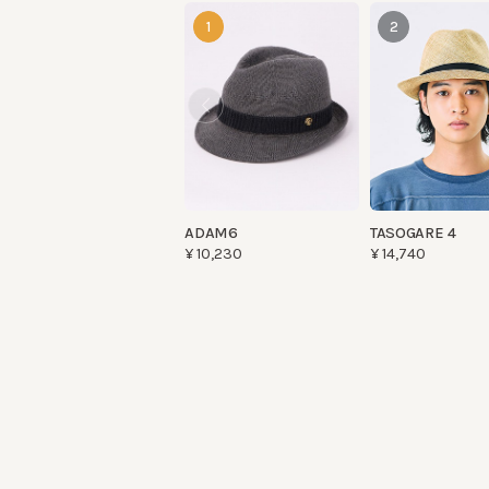
ADAM6
TASOGARE 4
¥10,230
¥14,740