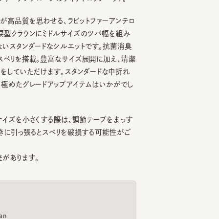
品質を思わせる、ラビットファーアンテロ
クラウンにミドルサイズのツバ幅を組み
タンダードなシルエットです。抗菌消臭
リを搭載。豊富なサイズ展開に加え、清潔
ていただけます。スタンダードな中折れ
めたグレードアップアイテムはいかがでし
を小さくする際は、調節テープをまっす
引っ張るとスベリを破損する可能性がご
ります。
PA432 2
TASOGARE WIDE 4
KMC-45HB-LB684 2
BF-4
6
7
8
¥13,750
¥25,740
¥23