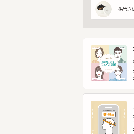
フ
スマー
を診
イント
す。
フェ
ヘ
スマー
ヘッ
ヘッ