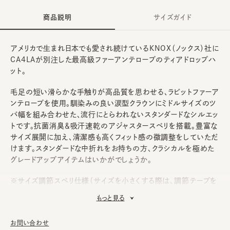
商品説明
サイズガイド
アメリカで生まれ日本でも愛され続けているKNOX（ノックス）社に
CA4LAが別注した最高級ファーアンテロープのティアドロップハ
ット。
毛足の短い滑らかな手触りが高品質を思わせる、ラビットファーア
ンテロープを使用。馴染みの良い涙型クラウンにミドルサイズのツ
バ幅を組み合わせた、流行にとらわれないスタンダードなシルエッ
トです。抗菌消臭＆吸汗速乾のアジャスタースベリを搭載。豊富な
サイズ展開に加え、清潔感も高くフィット感の微調整をしていただ
けます。スタンダードな中折れをお持ちの方、クラシカルを極めた
グレードアップアイテムはいかがでしょうか。
※サイズ調節スベリ仕様（サイズを小さくする際は、調節テープを
まっすぐ引き出してください。逆向きに引っ張るとスベリを破損する
もっと見る
可能性がございます。）
※ツバ幅には若干の個体差があります。
お問い合わせ