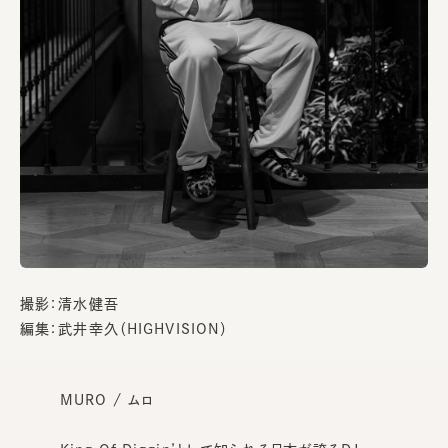
撮影：清水健吾
編集：武井幸久（HIGHVISION）
MURO / ムロ