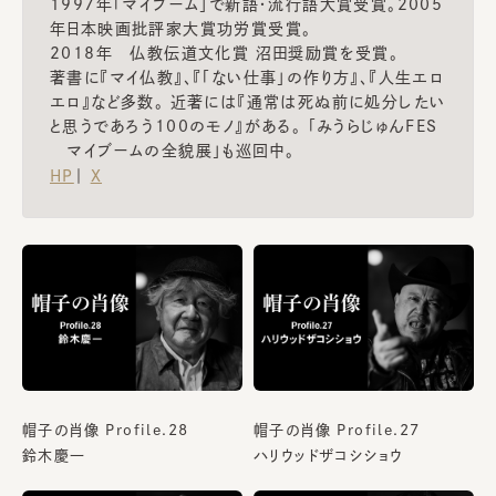
1997年「マイブーム」で新語・流行語大賞受賞。2005
年日本映画批評家大賞功労賞受賞。
2018年 仏教伝道文化賞 沼田奨励賞を受賞。
著書に『マイ仏教』、『「ない仕事」の作り方』、『人生エロ
エロ』など多数。 近著には『通常は死ぬ前に処分したい
と思うであろう100のモノ』がある。 「みうらじゅんFES
マイブームの全貌展」も巡回中。
HP
｜
X
帽子の肖像 Profile.28
帽子の肖像 Profile.27
鈴木慶一
ハリウッドザコシショウ