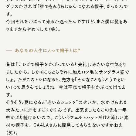
グラスかければ「誰でもみうらじゅんになれる帽子」だったんで
す。
今回それをかぶって来るか迷ったんですけど、まだ僕は髪もあ
りますからやめました（笑）。
あなたの人生にとって帽子とは？
昔は「テレビで帽子をかぶっていると失礼」、みたいな空気もり
ましたから。 しかもこちとらそれに加えロン毛にサングラス姿で
しょ。 ただこのトシになると、先方も「そんなこともうどうでもい
い」って思うんでしょうね。 今は平気で帽子をかぶって出てま
す。
そうそう、夏になると“老いるショック”のせいか、 水かけられた
犬みたいに汗をすごくかくんです。 出来ましたらこの先も一年
中かぶり続けたいので、 こういうフェルトハットだけど涼しい素
材の帽子を、 CA4LAさんに開発してもらえないですかねえ
（笑）。