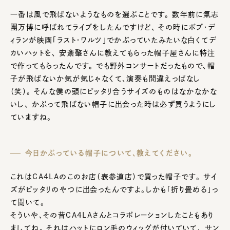
一番は風で飛ばないようなものを選ぶことです。 数年前に氣志
團万博に呼ばれてライブをしたんですけど、 その時にボブ・デ
ィランが映画「ラスト・ワルツ」でかぶっていたみたいな白くてデ
カいハットを、 安斎肇さんに教えてもらった帽子屋さんに特注
で作ってもらったんです。 でも野外コンサートだったもので、帽
子が飛ばないか気が気じゃなくて、演奏も間違えっぱなし
（笑）。 そんな僕の頭にピッタリ合うサイズのものはなかなかな
いし、 かぶって飛ばない帽子に出会った時は必ず買うようにし
ていますね。
今日かぶっている帽子について、教えてください。
これはCA4LAのこのお店（表参道店）で買った帽子です。 サイ
ズがピッタリのやつに出会ったんですよ。しかも「折り畳める」っ
て聞いて。
そういや、その昔CA4LAさんとコラボレーションしたこともあり
ましてね。 それはハットにロン毛のウィッグが付いていて、 サン